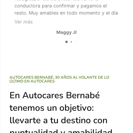
conductora para confirmar y pagamos el
En
resto. Muy amables en todo momento y el día
se
de recogida, muy puntual, y a la hora de
em
Ver más
V
recoger con margen suficiente.
y
Maggy Jl
Gracias por el servicio, en otra ocasión
ap
también contaremos con vosotros."
me
de
ca
b
Ig
se
AUTOCARES BERNABÉ; 30 AÑOS AL VOLANTE DE LO
ÚLTIMO EN AUTOCARES
En Autocares Bernabé
tenemos un objetivo:
llevarte a tu destino con
puntualidad y amabilidad.