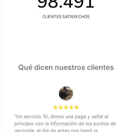
98.491
CLIENTES SATISFECHOS
Qué dicen nuestros clientes
"Un servicio 10, dimos una paga y señal el
"A
uy
principio con la información de los puntos de
no
recogida, al día de antes nos llamó la
tr