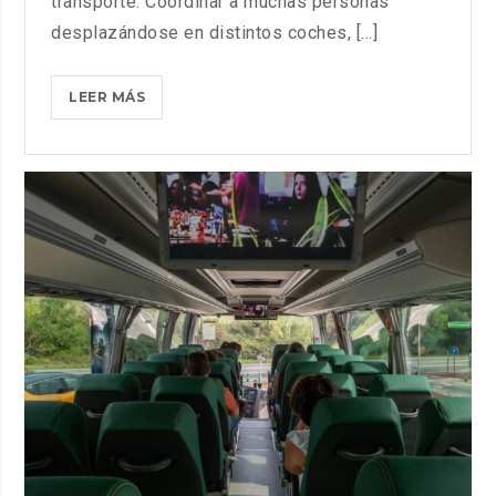
transporte. Coordinar a muchas personas
desplazándose en distintos coches, [...]
POR
LEER MÁS
QUÉ
UN
AUTOCAR
PARA
GRUPOS
GRANDES
ES
MÁS
ECONÓMICO