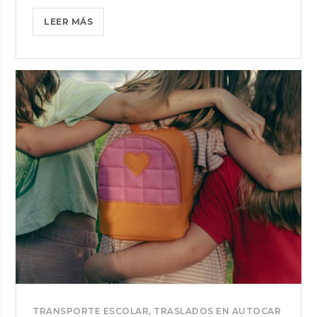
CÓMO
LEER MÁS
ORGANIZAR
UN
TRANSFER
DE
GRUPO
EN
AUTOCAR
DESDE
EL
PUERTO
DE
BARCELONA
TRANSPORTE ESCOLAR
,
TRASLADOS EN AUTOCAR