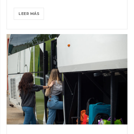
CÓMO
LEER MÁS
ELEGIR
EL
MEJOR
AUTOCAR
PARA
GRUPOS
GRANDES:
UNA
GUÍA
COMPLETA